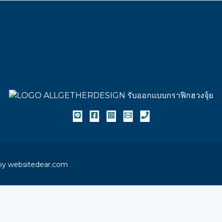
 by websitedear.com
click