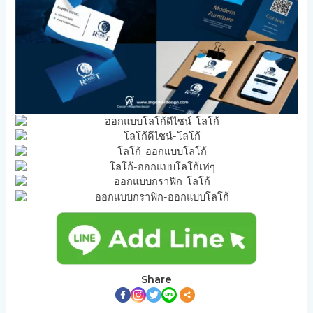
Share