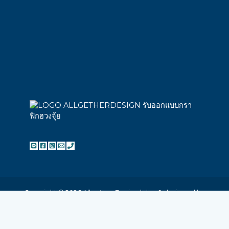
Copyright © 2026 Allgether Design | dev & designed by
websitedear.com
click