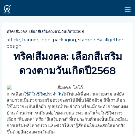
Skip
MA
to
content
M
Post
navigation
ทริค!!สีมงคล: เลือกสีเสริมดวงตามวันเกิดปี2568
article
,
banner
,
logo
,
packaging
,
stamp
/ By
allgether
design
ทริค!สีมงคล: เลือกสีเสริม
ดวงตามวันเกิดปี2568
การเลือก
ใช้สีในชีวิตประจำวัน
ไม่ใช่แค่เพื่อความสวยงาม แต่ยัง
สามารถเป็นตัวช่วยเสริมดวงชะตาให้ดีขึ้นได้อีกด้วย สีที่เราเลือก
ใช้ไม่ว่าจะเป็นเสื้อผ้า อุปกรณ์ประจำตัว หรือแม้กระทั่งการตกแต่ง
บ้าน ล้วนสามารถมีผลต่อโชคลาภและความสำเร็จในชีวิต การ
เลือก “สีมงคล” หรือ “สีเสริมดวง” ที่เหมาะกับตัวเองนั้นเป็นเหมือน
การเสริมพลังทางบวก และช่วยให้เรารู้สึกมั่นใจและสดใสมากยิ่ง
ขึ้นด้วยสีมงคลตามวันเกิด