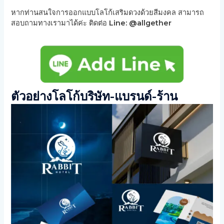
หากท่านสนใจการออกแบบโลโก้เสริมดวงด้วยสีมงคล สามารถ
สอบถามทางเรามาได้ค่ะ ติดต่อ
Line: @allgether
ตัวอย่างโลโก้บริษัท-แบรนด์-ร้าน