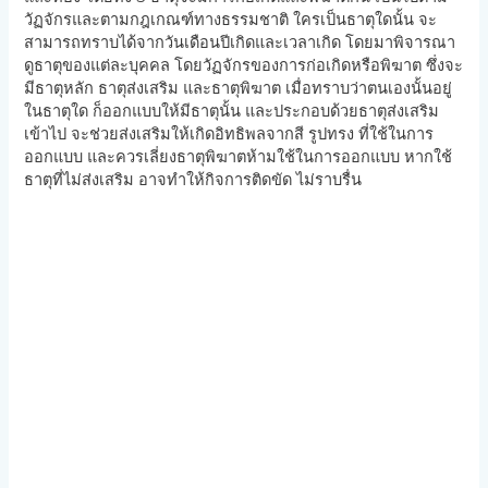
วัฏจักรและตามกฎเกณฑ์ทางธรรมชาติ ใครเป็นธาตุใดนั้น จะ
สามารถทราบได้จากวันเดือนปีเกิดและเวลาเกิด โดยมาพิจารณา
ดูธาตุของแต่ละบุคคล โดยวัฏจักรของการก่อเกิดหรือพิฆาต ซึ่งจะ
มีธาตุหลัก ธาตุส่งเสริม และธาตุพิฆาต เมื่อทราบว่าตนเองนั้นอยู่
ในธาตุใด ก็ออกแบบให้มีธาตุนั้น และประกอบด้วยธาตุส่งเสริม
เข้าไป จะช่วยส่งเสริมให้เกิดอิทธิพลจากสี รูปทรง ที่ใช้ในการ
ออกแบบ และควรเลี่ยงธาตุพิฆาตห้ามใช้ในการออกแบบ หากใช้
ธาตุที่ไม่ส่งเสริม อาจทำให้กิจการติดขัด ไม่ราบรื่น