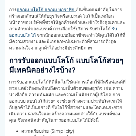
การ
ออกแบบโลโก้
ออกแบบกราฟิก
เป็นขั้นตอนสำคัญในการ
สร้างเอกลักษณ์ให้กับธุรกิจหรือแบรนด์ โลโก้เป็นเหมือน
หน้าตาของบริษัทที่ช่วยให้ลูกค้าจดจำและเข้าใจถึงคุณค่าและ
ภาพลักษณ์ของแบรนด์ การเลือกใช้บริการ รับทำโลโก้
รับ
ออกแบบโลโก้
จากนักออกแบบมืออาชีพจะทำให้คุณได้โลโก้ที่
มีความสวยงามและมีเอกลักษณ์เฉพาะตัวที่สามารถดึงดูด
ความสนใจจากลูกค้าได้อย่างมีประสิทธิภาพ
การรับออกแบบโลโก้ แบบโลโก้สวยๆ
มีเทคนิคอย่างไรบ้าง?
การรับออกแบบโลโก้ที่ดีนั้น ไม่ใช่แค่การเลือกใช้สีหรือฟอนต์ที่
สวย แต่ยังต้องสะท้อนถึงความเป็นตัวตนของธุรกิจ เช่น ความ
น่าเชื่อถือ ความทันสมัย และความเป็นมิตรต่อผู้บริโภค การ
ออกแบบ แบบโลโก้สวยๆ จะช่วยสร้างความประทับใจแรกให้
กับลูกค้าได้เป็นอย่างดี ซึ่งโลโก้ที่สวยงามและโดดเด่นจะช่วย
เพิ่มความน่าสนใจและสร้างความแตกต่างให้กับแบรนด์ของ
คุณ ซึ่งเทคนิคสำคัญในการออกแบบโลโก้มีดังนี้
ความเรียบง่าย (Simplicity)