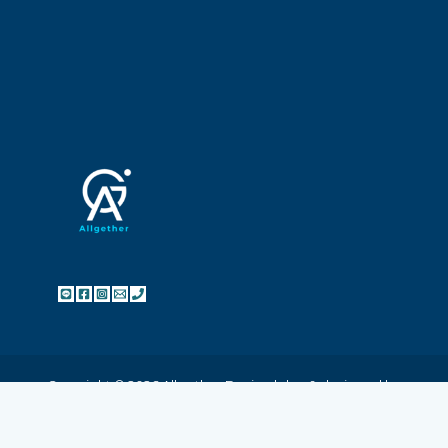
Copyright © 2026 Allgether Design | dev & designed by
websitedear.com
click