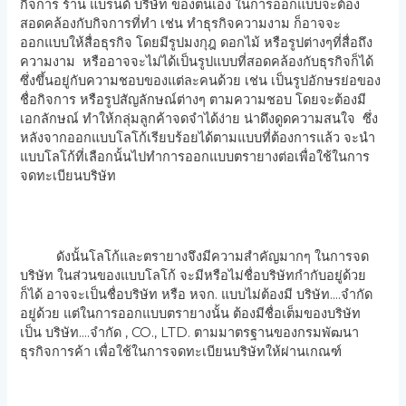
กิจการ ร้าน แบรนด์ บริษัท ของตนเอง ในการออกแบบจะต้อง
สอดคล้องกับกิจการที่ทำ เช่น ทำธุรกิจความงาม ก็อาจจะ
ออกแบบให้สื่อธุรกิจ โดยมีรูปมงกุฎ ดอกไม้ หรือรูปต่างๆที่สื่อถึง
ความงาม หรืออาจจะไม่ได้เป็นรูปแบบที่สอดคล้องกับธุรกิจก็ได้
ซึ่งขึ้นอยู่กับความชอบของแต่ละคนด้วย เช่น เป็นรูปอักษรย่อของ
ชื่อกิจการ หรือรูปสัญลักษณ์ต่างๆ ตามความชอบ โดยจะต้องมี
เอกลักษณ์ ทำให้กลุ่มลูกค้าจดจำได้ง่าย น่าดึงดูดความสนใจ ซึ่ง
หลังจากออกแบบโลโก้เรียบร้อยได้ตามแบบที่ต้องการแล้ว จะนำ
แบบโลโก้ที่เลือกนั้นไปทำการออกแบบตรายางต่อเพื่อใช้ในการ
จดทะเบียนบริษัท
ดังนั้นโลโก้และตรายางจึงมีความสำคัญมากๆ ในการจด
บริษัท ในส่วนของแบบโลโก้ จะมีหรือไม่ชื่อบริษัทกำกับอยู่ด้วย
ก็ได้ อาจจะเป็นชื่อบริษัท หรือ หจก. แบบไม่ต้องมี บริษัท….จำกัด
อยู่ด้วย แต่ในการออกแบบตรายางนั้น ต้องมีชื่อเต็มของบริษัท
เป็น บริษัท….จำกัด , CO., LTD. ตามมาตรฐานของกรมพัฒนา
ธุรกิจการค้า เพื่อใช้ในการจดทะเบียนบริษัทให้ผ่านเกณฑ์