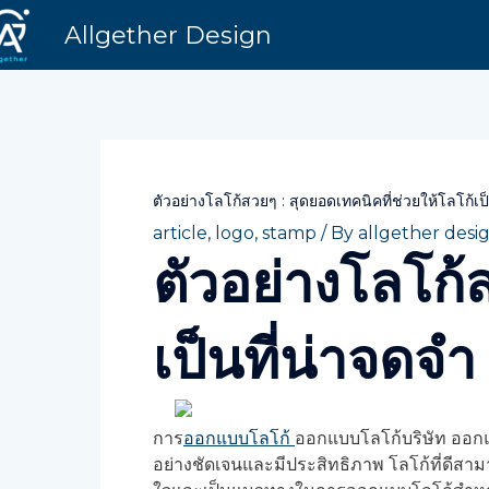
Skip
Allgether Design
to
content
Post
navigation
ตัวอย่างโลโก้สวยๆ : สุดยอดเทคนิคที่ช่วยให้โลโก้เป
article
,
logo
,
stamp
/ By
allgether desi
ตัวอย่างโลโก้
เป็นที่น่าจดจำ
การ
ออกแบบโลโก้
ออกแบบโลโก้บริษัท ออกแบ
อย่างชัดเจนและมีประสิทธิภาพ โลโก้ที่ดีสาม