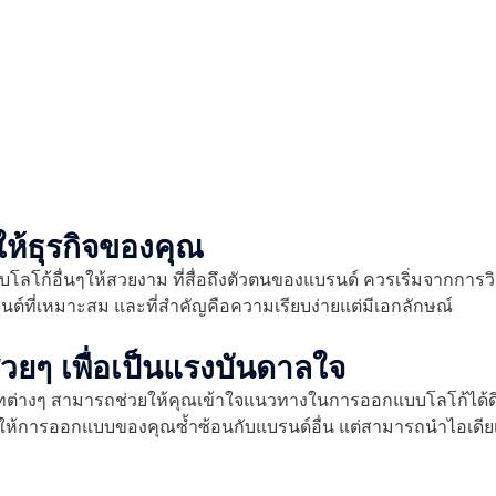
ห้ธุรกิจของคุณ
ลโก้อื่นๆให้สวยงาม ที่สื่อถึงตัวตนของแบรนด์ ควรเริ่มจากการว
อนต์ที่เหมาะสม และที่สำคัญคือความเรียบง่ายแต่มีเอกลักษณ์
วยๆ เพื่อเป็นแรงบันดาลใจ
ทต่างๆ สามารถช่วยให้คุณเข้าใจแนวทางในการออกแบบโลโก้ได้ดีขึ
่ให้การออกแบบของคุณซ้ำซ้อนกับแบรนด์อื่น แต่สามารถนำไอเดียเ