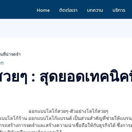
Home
ติดต่อเรา
บทความ
บริการ
็นที่น่าจดจำ
gn
สวยๆ : สุดยอดเทคนิคที
บโลโก้ร้าน ออกแบบโลโก้แบรนด์ เป็นส่วนสำคัญที่ช่วยให้แบรนด์ห
ารถสร้างการจดจำและสร้างความน่าเชื่อถือให้กับธุรกิจได้ ซึ่งการ