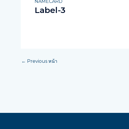
NAMECARD
Label-3
←
Previous หน้า