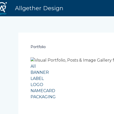
Skip
Allgether Design
to
content
Post
navigation
Portfolio
All
BANNER
LABEL
LOGO
NAMECARD
PACKAGING