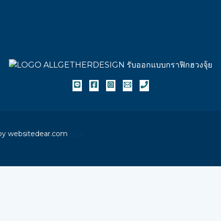
 by websitedear.com
click